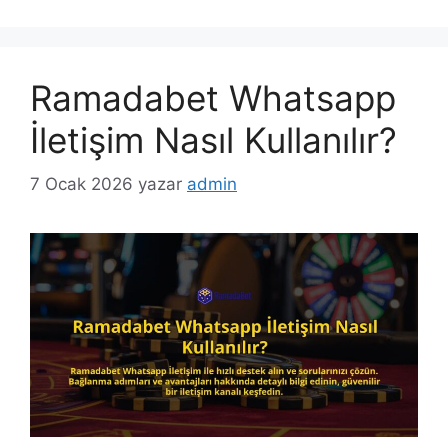
Ramadabet Whatsapp
İletişim Nasıl Kullanılır?
7 Ocak 2026
yazar
admin