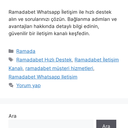
Ramadabet Whatsapp İletişim ile hızlı destek
alın ve sorularınızı çözün. Bağlanma adımları ve
avantajları hakkında detaylı bilgi edinin,
güvenilir bir iletişim kanalı keşfedin.
K
Ramada
a
E
Ramadabet Hızlı Destek
,
Ramadabet İletişim
t
t
Kanalı
,
ramadabet müşteri hizmetleri
,
e
i
Ramadabet Whatsapp Iletişim
g
k
Yorum yap
o
e
r
t
i
l
l
e
e
r
Ara
r
Ara