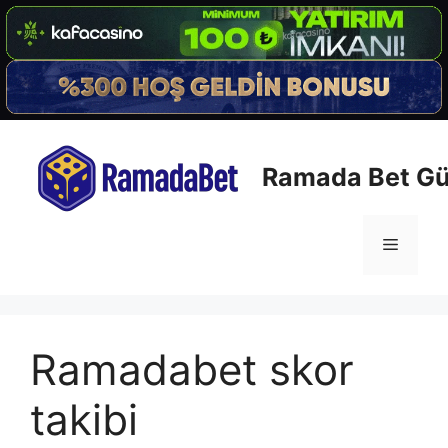
İçeriğe
atla
Ramada Bet Gün
Menü
Ramadabet skor
takibi