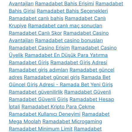
Avantajları
Ramadabet Bahis Erişimi
Ramadabet
Bahis Girişi
Ramadabet Bahis Seçenekleri
Ramadabet canlı bahis
Ramadabet Canlı
Krupiye
Ramadabet canlı maç sonuçları
Ramadabet Canlı Skor
Ramadabet Casino
Avantajları
Ramadabet casino bonusları
Ramadabet Casino Erişim
Ramadabet Casino
Üyelik
Ramadabet En Düşük Para Yatırma
Ramadabet Giriş
Ramadabet Giriş Adresi
Ramadabet giriş adımları
Ramadabet güncel
adres
Ramadabet güncel giriş
Ramada Bet
Güncel Giriş Adresi - Ramada Bet Yeni Giriş
Ramadabet güvenilirlik
Ramadabet Güvenli
Ramadabet Güvenli Giriş
Ramadabet Hesap
İptali
Ramadabet Kripto Para Çekme
Ramadabet Kullanıcı Deneyimi
Ramadabet
Mega Moolah
Ramadabet Microgaming
Ramadabet Minimum Limit
Ramadabet