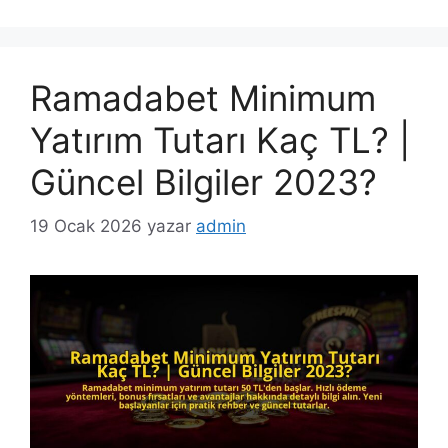
Ramadabet Minimum
Yatırım Tutarı Kaç TL? |
Güncel Bilgiler 2023?
19 Ocak 2026
yazar
admin