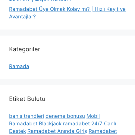
Ramadabet Üye Olmak Kolay mı? | Hızlı Kayıt ve
Avantajlar?
Kategoriler
Ramada
Etiket Bulutu
bahis trendleri
deneme bonusu
Mobil
Ramadabet Blackjack
ramadabet 24/7 Canlı
Destek
Ramadabet Anında Giriş
Ramadabet