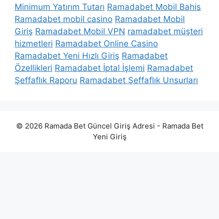
Minimum Yatırım Tutarı
Ramadabet Mobil Bahis
Ramadabet mobil casino
Ramadabet Mobil
Giriş
Ramadabet Mobil VPN
ramadabet müşteri
hizmetleri
Ramadabet Online Casino
Ramadabet Yeni Hızlı Giriş
Ramadabet
Özellikleri
Ramadabet İptal İşlemi
Ramadabet
Şeffaflık Raporu
Ramadabet Şeffaflık Unsurları
© 2026 Ramada Bet Güncel Giriş Adresi - Ramada Bet
Yeni Giriş