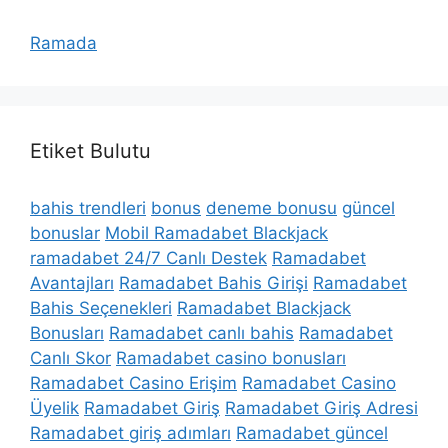
Ramada
Etiket Bulutu
bahis trendleri
bonus
deneme bonusu
güncel
bonuslar
Mobil Ramadabet Blackjack
ramadabet 24/7 Canlı Destek
Ramadabet
Avantajları
Ramadabet Bahis Girişi
Ramadabet
Bahis Seçenekleri
Ramadabet Blackjack
Bonusları
Ramadabet canlı bahis
Ramadabet
Canlı Skor
Ramadabet casino bonusları
Ramadabet Casino Erişim
Ramadabet Casino
Üyelik
Ramadabet Giriş
Ramadabet Giriş Adresi
Ramadabet giriş adımları
Ramadabet güncel