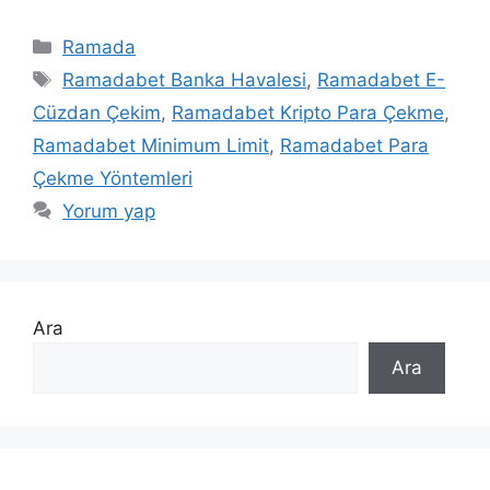
K
Ramada
a
E
Ramadabet Banka Havalesi
,
Ramadabet E-
t
t
Cüzdan Çekim
,
Ramadabet Kripto Para Çekme
,
e
i
Ramadabet Minimum Limit
,
Ramadabet Para
g
k
Çekme Yöntemleri
o
e
r
Yorum yap
t
i
l
l
e
e
r
r
Ara
Ara