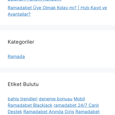
Ramadabet Üye Olmak Kolay mı? | Hızlı Kayıt ve
Avantajlar?
Kategoriler
Ramada
Etiket Bulutu
bahis trendleri
deneme bonusu
Mobil
Ramadabet Blackjack
ramadabet 24/7 Canlı
Destek
Ramadabet Anında Giriş
Ramadabet