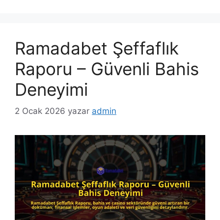
Ramadabet Şeffaflık
Raporu – Güvenli Bahis
Deneyimi
2 Ocak 2026
yazar
admin