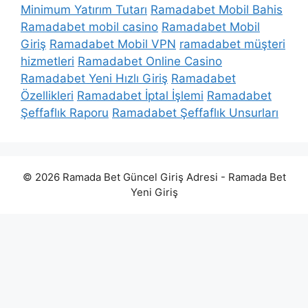
Minimum Yatırım Tutarı
Ramadabet Mobil Bahis
Ramadabet mobil casino
Ramadabet Mobil
Giriş
Ramadabet Mobil VPN
ramadabet müşteri
hizmetleri
Ramadabet Online Casino
Ramadabet Yeni Hızlı Giriş
Ramadabet
Özellikleri
Ramadabet İptal İşlemi
Ramadabet
Şeffaflık Raporu
Ramadabet Şeffaflık Unsurları
© 2026 Ramada Bet Güncel Giriş Adresi - Ramada Bet
Yeni Giriş