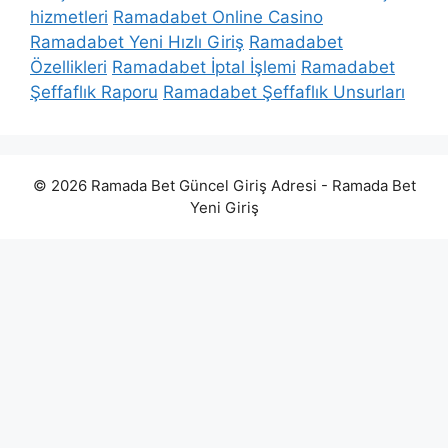
hizmetleri
Ramadabet Online Casino
Ramadabet Yeni Hızlı Giriş
Ramadabet
Özellikleri
Ramadabet İptal İşlemi
Ramadabet
Şeffaflık Raporu
Ramadabet Şeffaflık Unsurları
© 2026 Ramada Bet Güncel Giriş Adresi - Ramada Bet
Yeni Giriş