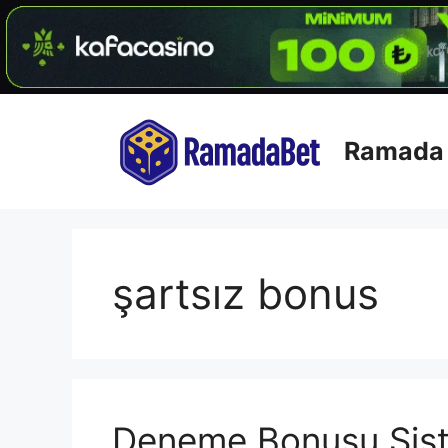
İçeriğe
atla
Ramada B
şartsız bonus
Deneme Bonusu Sistem