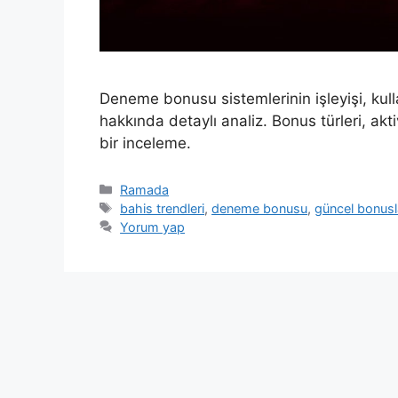
Deneme bonusu sistemlerinin işleyişi, kulla
hakkında detaylı analiz. Bonus türleri, aktiv
bir inceleme.
K
Ramada
a
E
bahis trendleri
,
deneme bonusu
,
güncel bonusl
t
t
Yorum yap
e
i
g
k
o
e
r
t
i
l
l
e
e
r
r