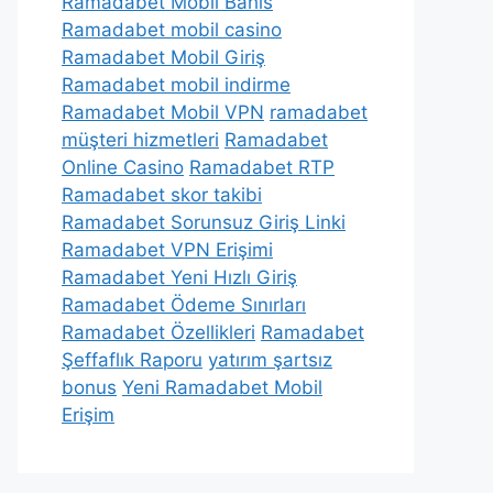
Ramadabet Mobil Bahis
Ramadabet mobil casino
Ramadabet Mobil Giriş
Ramadabet mobil indirme
Ramadabet Mobil VPN
ramadabet
müşteri hizmetleri
Ramadabet
Online Casino
Ramadabet RTP
Ramadabet skor takibi
Ramadabet Sorunsuz Giriş Linki
Ramadabet VPN Erişimi
Ramadabet Yeni Hızlı Giriş
Ramadabet Ödeme Sınırları
Ramadabet Özellikleri
Ramadabet
Şeffaflık Raporu
yatırım şartsız
bonus
Yeni Ramadabet Mobil
Erişim