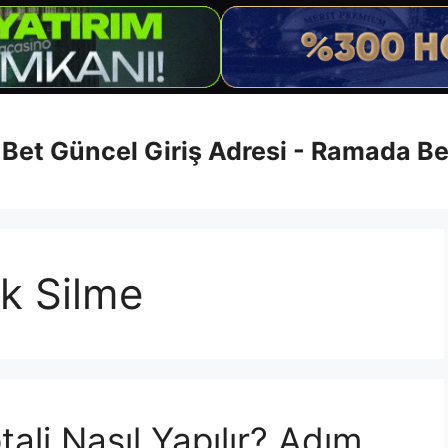
et Güncel Giriş Adresi - Ramada Bet
k Silme
ali Nasıl Yapılır? Adım