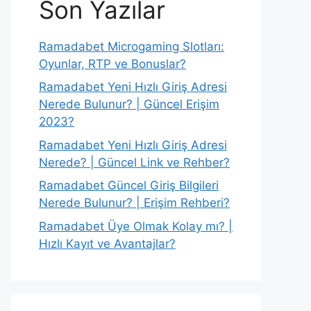
Son Yazılar
Ramadabet Microgaming Slotları:
Oyunlar, RTP ve Bonuslar?
Ramadabet Yeni Hızlı Giriş Adresi
Nerede Bulunur? | Güncel Erişim
2023?
Ramadabet Yeni Hızlı Giriş Adresi
Nerede? | Güncel Link ve Rehber?
Ramadabet Güncel Giriş Bilgileri
Nerede Bulunur? | Erişim Rehberi?
Ramadabet Üye Olmak Kolay mı? |
Hızlı Kayıt ve Avantajlar?