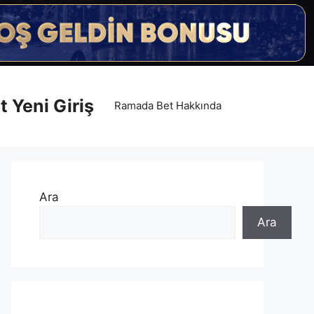
 Yeni Giriş
Ramada Bet Hakkında
Ara
Ara