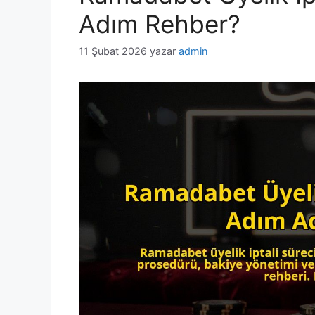
Adım Rehber?
11 Şubat 2026
yazar
admin