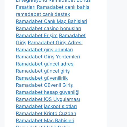
Fırsatları
Ramadabet canlı bahis
ramadabet canlı destek
Ramadabet Canlı Maç Bahisleri
Ramadabet casino bonusları
Ramadabet Erişim
Ramadabet
Giriş
Ramadabet Giriş Adresi
Ramadabet giriş adımları
Ramadabet Giriş Yöntemleri
Ramadabet güncel adres
Ramadabet güncel giriş
Ramadabet güvenilirlik
Ramadabet Güvenli Giriş
Ramadabet hesap güvenliği
Ramadabet iOS Uygulaması
Ramadabet jackpot slotları
Ramadabet Kripto Cüzdan
Ramadabet Maç Bahisleri