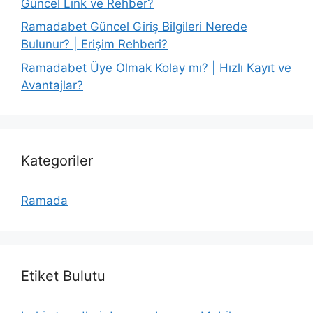
Güncel Link ve Rehber?
Ramadabet Güncel Giriş Bilgileri Nerede
Bulunur? | Erişim Rehberi?
Ramadabet Üye Olmak Kolay mı? | Hızlı Kayıt ve
Avantajlar?
Kategoriler
Ramada
Etiket Bulutu