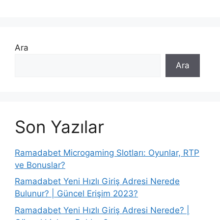
i
l
l
e
e
r
r
Ara
Ara
Son Yazılar
Ramadabet Microgaming Slotları: Oyunlar, RTP
ve Bonuslar?
Ramadabet Yeni Hızlı Giriş Adresi Nerede
Bulunur? | Güncel Erişim 2023?
Ramadabet Yeni Hızlı Giriş Adresi Nerede? |