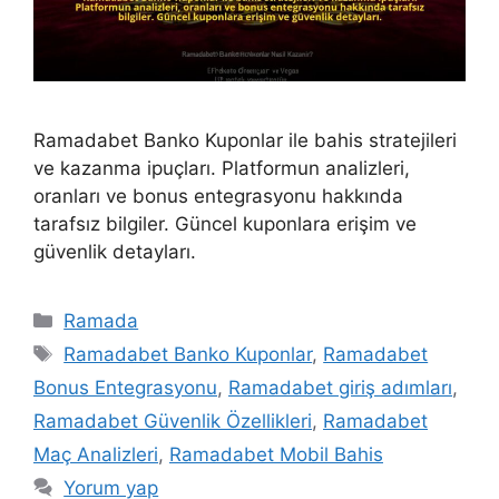
Ramadabet Banko Kuponlar ile bahis stratejileri
ve kazanma ipuçları. Platformun analizleri,
oranları ve bonus entegrasyonu hakkında
tarafsız bilgiler. Güncel kuponlara erişim ve
güvenlik detayları.
K
Ramada
a
E
Ramadabet Banko Kuponlar
,
Ramadabet
t
t
Bonus Entegrasyonu
,
Ramadabet giriş adımları
,
e
i
Ramadabet Güvenlik Özellikleri
,
Ramadabet
g
k
Maç Analizleri
,
Ramadabet Mobil Bahis
o
e
r
Yorum yap
t