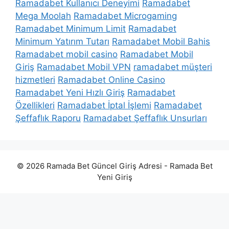
Ramadabet Kullanıcı Deneyimi
Ramadabet
Mega Moolah
Ramadabet Microgaming
Ramadabet Minimum Limit
Ramadabet
Minimum Yatırım Tutarı
Ramadabet Mobil Bahis
Ramadabet mobil casino
Ramadabet Mobil
Giriş
Ramadabet Mobil VPN
ramadabet müşteri
hizmetleri
Ramadabet Online Casino
Ramadabet Yeni Hızlı Giriş
Ramadabet
Özellikleri
Ramadabet İptal İşlemi
Ramadabet
Şeffaflık Raporu
Ramadabet Şeffaflık Unsurları
© 2026 Ramada Bet Güncel Giriş Adresi - Ramada Bet
Yeni Giriş