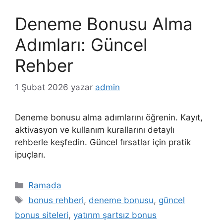
Deneme Bonusu Alma
Adımları: Güncel
Rehber
1 Şubat 2026
yazar
admin
Deneme bonusu alma adımlarını öğrenin. Kayıt,
aktivasyon ve kullanım kurallarını detaylı
rehberle keşfedin. Güncel fırsatlar için pratik
ipuçları.
K
Ramada
a
E
bonus rehberi
,
deneme bonusu
,
güncel
t
t
bonus siteleri
,
yatırım şartsız bonus
e