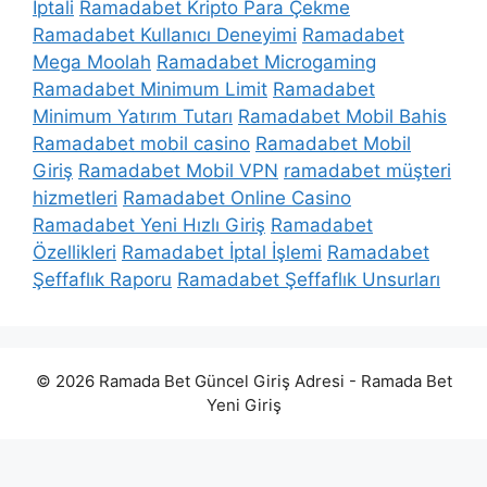
İptali
Ramadabet Kripto Para Çekme
Ramadabet Kullanıcı Deneyimi
Ramadabet
Mega Moolah
Ramadabet Microgaming
Ramadabet Minimum Limit
Ramadabet
Minimum Yatırım Tutarı
Ramadabet Mobil Bahis
Ramadabet mobil casino
Ramadabet Mobil
Giriş
Ramadabet Mobil VPN
ramadabet müşteri
hizmetleri
Ramadabet Online Casino
Ramadabet Yeni Hızlı Giriş
Ramadabet
Özellikleri
Ramadabet İptal İşlemi
Ramadabet
Şeffaflık Raporu
Ramadabet Şeffaflık Unsurları
© 2026 Ramada Bet Güncel Giriş Adresi - Ramada Bet
Yeni Giriş