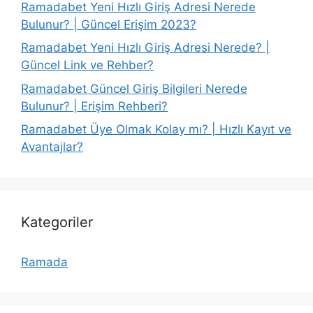
Ramadabet Yeni Hızlı Giriş Adresi Nerede
Bulunur? | Güncel Erişim 2023?
Ramadabet Yeni Hızlı Giriş Adresi Nerede? |
Güncel Link ve Rehber?
Ramadabet Güncel Giriş Bilgileri Nerede
Bulunur? | Erişim Rehberi?
Ramadabet Üye Olmak Kolay mı? | Hızlı Kayıt ve
Avantajlar?
Kategoriler
Ramada