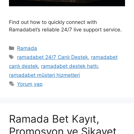
Find out how to quickly connect with
Ramadabet’s reliable 24/7 live support service.
K
Ramada
a
E
ramadabet 24/7 Canlı Destek
,
ramadabet
t
t
canlı destek
,
ramadabet destek hattı
,
e
i
ramadabet müşteri hizmetleri
g
k
Yorum yap
o
e
r
t
i
l
l
e
e
Ramada Bet Kayıt,
r
r
Promosyon ve Şikayet