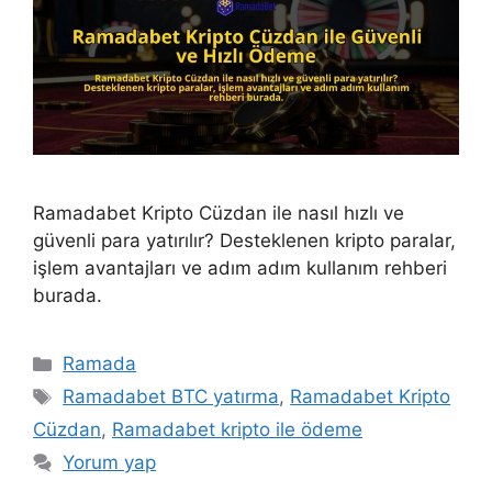
Ramadabet Kripto Cüzdan ile nasıl hızlı ve
güvenli para yatırılır? Desteklenen kripto paralar,
işlem avantajları ve adım adım kullanım rehberi
burada.
K
Ramada
a
E
Ramadabet BTC yatırma
,
Ramadabet Kripto
t
t
Cüzdan
,
Ramadabet kripto ile ödeme
e
i
Yorum yap
g
k