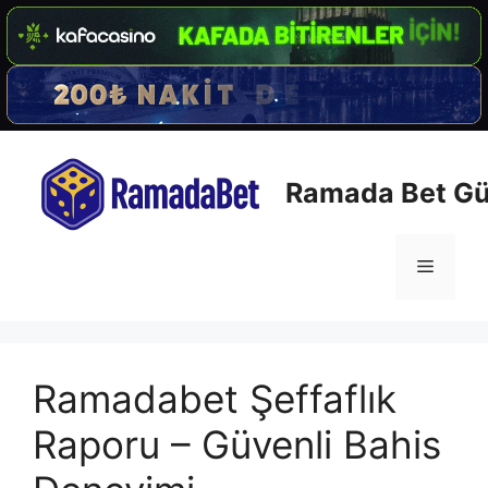
İçeriğe
atla
Ramada Bet Gün
Menü
Ramadabet Şeffaflık
Raporu – Güvenli Bahis