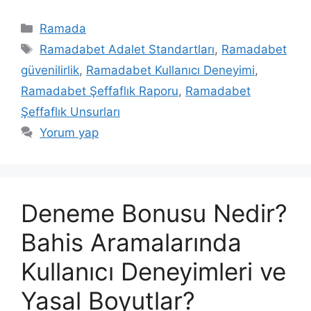
K
Ramada
a
E
Ramadabet Adalet Standartları
,
Ramadabet
t
t
güvenilirlik
,
Ramadabet Kullanıcı Deneyimi
,
e
i
Ramadabet Şeffaflık Raporu
,
Ramadabet
g
k
Şeffaflık Unsurları
o
e
r
Yorum yap
t
i
l
l
e
e
r
r
Deneme Bonusu Nedir?
Bahis Aramalarında
Kullanıcı Deneyimleri ve
Yasal Boyutlar?